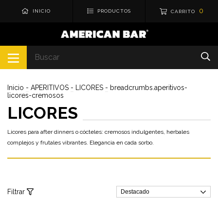
0
INICIO
PRODUCTOS
CARRITO
Inicio
-
APERITIVOS
-
LICORES
-
breadcrumbs.aperitivos-
licores-cremosos
LICORES
Licores para after dinners o cócteles: cremosos indulgentes, herbales
complejos y frutales vibrantes. Elegancia en cada sorbo.
Filtrar