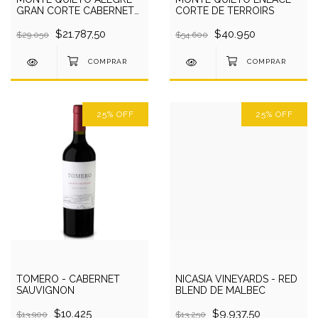
GRAN CORTE CABERNET
CORTE DE TERROIRS
FRANC
$21.787,50
$40.950
$29.050
$54.600
25
%
OFF
25
%
OFF
TOMERO - CABERNET
NICASIA VINEYARDS - RED
SAUVIGNON
BLEND DE MALBEC
$10.425
$9.937,50
$13.900
$13.250