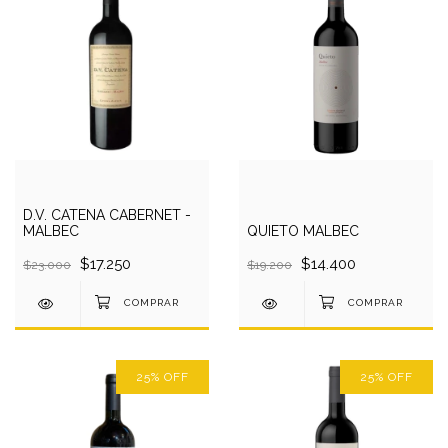
D.V. CATENA CABERNET -
MALBEC
QUIETO MALBEC
$17.250
$14.400
$23.000
$19.200
25
%
OFF
25
%
OFF