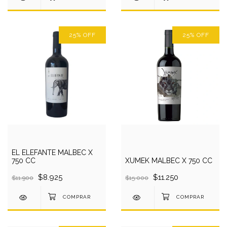
25
%
OFF
25
%
OFF
EL ELEFANTE MALBEC X
750 CC
XUMEK MALBEC X 750 CC
$8.925
$11.250
$11.900
$15.000