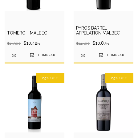
PYROS BARREL
TOMERO - MALBEC
APPELATION MALBEC
$10.425
$10.875
$13.900
$14.500
25
%
OFF
25
%
OFF