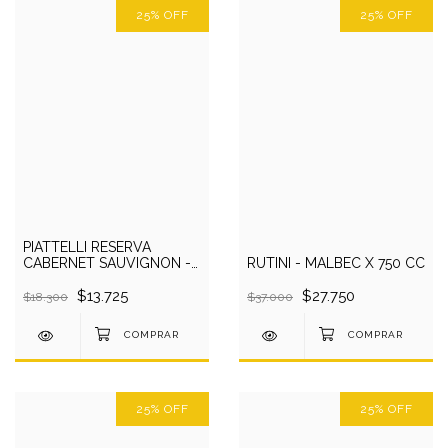
25
%
OFF
25
%
OFF
PIATTELLI RESERVA
CABERNET SAUVIGNON -
RUTINI - MALBEC X 750 CC
SALTA
$13.725
$27.750
$18.300
$37.000
25
%
OFF
25
%
OFF