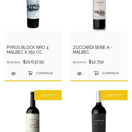
PYROS BLOCK NRO 4
ZUCCARDI SERIE A -
MALBEC X 750 CC
MALBEC
$21.637,50
$12.750
$28.850
$17.000
25
%
OFF
25
%
OFF