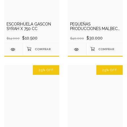
ESCORIHUELA GASCÓN
PEQUEÑAS
SYRAH X 750 CC
PRODUCCIONES MALBEC -
ESCORIHUELA GASCÓN X
$10.500
750 CC
$30.000
$14.000
$40.000
25
%
OFF
25
%
OFF