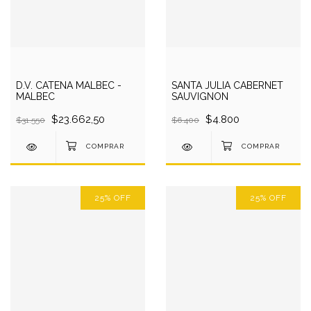
D.V. CATENA MALBEC -
SANTA JULIA CABERNET
MALBEC
SAUVIGNON
$23.662,50
$4.800
$31.550
$6.400
25
%
OFF
25
%
OFF