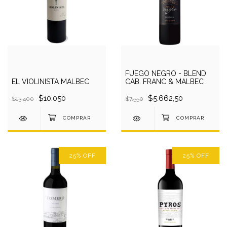
FUEGO NEGRO - BLEND
EL VIOLINISTA MALBEC
CAB. FRANC & MALBEC
$10.050
$5.662,50
$13.400
$7.550
25
%
OFF
25
%
OFF