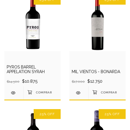
PYROS BARREL
APPELATION SYRAH
MIL VIENTOS - BONARDA
$10.875
$12.750
$14.500
$17.000
25
%
OFF
25
%
OFF