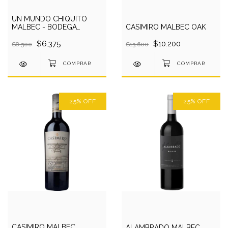
UN MUNDO CHIQUITO
MALBEC - BODEGA
CASIMIRO MALBEC OAK
VISTALBA
$6.375
$10.200
$8.500
$13.600
25
%
OFF
25
%
OFF
CASIMIRO MALBEC
ALAMBRADO MALBEC