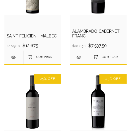
ALAMBRADO CABERNET
SAINT FELICIEN - MALBEC
FRANC
$12.675
$7.537,50
$16.900
$10.050
25
%
OFF
25
%
OFF