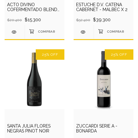
ACTO DIVINO
ESTUCHE D.V. CATENA
COFERMENTADO BLEND
CABERNET - MALBEC X 2
DE TINTAS X 750 CC
$15.300
$39.300
$20.400
$52.400
25
%
OFF
25
%
OFF
SANTA JULIA FLORES
ZUCCARDI SERIE A -
NEGRAS PINOT NOIR
BONARDA