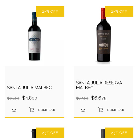
25
%
OFF
25
%
OFF
SANTA JULIA RESERVA
SANTA JULIA MALBEC
MALBEC
$4.800
$6.675
$6.400
$8.900
25
%
OFF
25
%
OFF