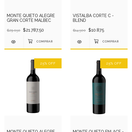
MONTE QUIETO ALEGRE
VISTALBA CORTE C -
GRAN CORTE MALBEC
BLEND
$21.787,50
$10.875
$29.050
$14.500
25
%
OFF
25
%
OFF
MONTE QUIETO ALEGRE
MONTE QUIETO ENLACE -