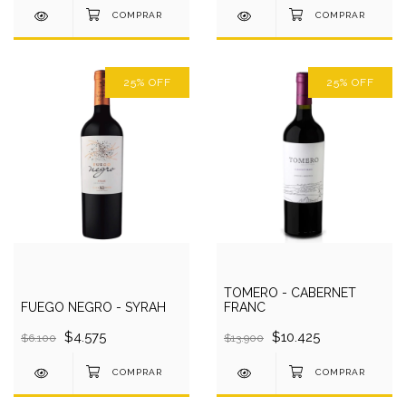
25
%
OFF
25
%
OFF
TOMERO - CABERNET
FUEGO NEGRO - SYRAH
FRANC
$4.575
$10.425
$6.100
$13.900