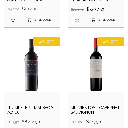
$10.200
$7.537,50
$13.600
$10.050
25
%
OFF
25
%
OFF
TRUMPETER - MALBEC X
MIL VIENTOS - CABERNET
750 CC
SAUVIGNON
$8.212,50
$12.750
$10.950
$17.000