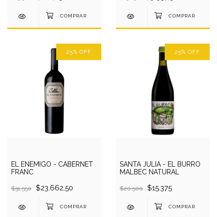
25
%
OFF
25
%
OFF
EL ENEMIGO - CABERNET
SANTA JULIA - EL BURRO
FRANC
MALBEC NATURAL
$23.662,50
$15.375
$31.550
$20.500