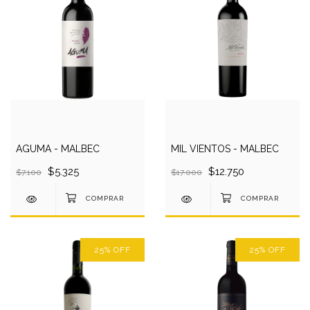
AGUMA - MALBEC
MIL VIENTOS - MALBEC
$5.325
$12.750
$7.100
$17.000
25
%
OFF
25
%
OFF