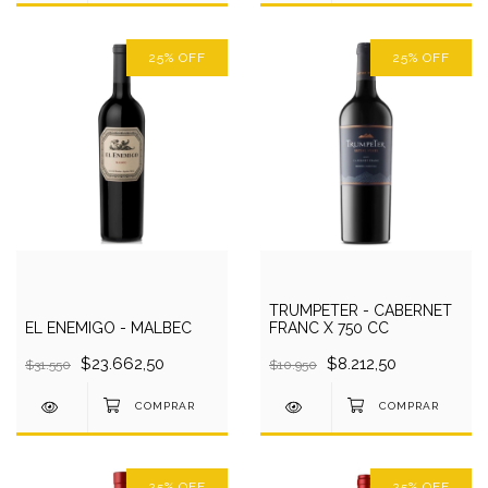
25
%
OFF
25
%
OFF
TRUMPETER - CABERNET
EL ENEMIGO - MALBEC
FRANC X 750 CC
$23.662,50
$8.212,50
$31.550
$10.950
25
%
OFF
25
%
OFF