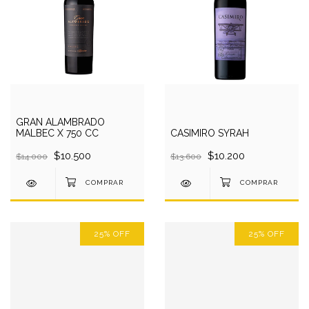
GRAN ALAMBRADO
MALBEC X 750 CC
CASIMIRO SYRAH
$10.500
$10.200
$14.000
$13.600
25
%
OFF
25
%
OFF