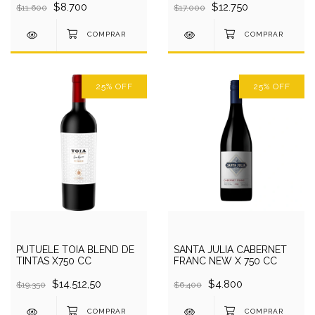
$8.700
$12.750
$11.600
$17.000
25
%
OFF
25
%
OFF
PUTUELE TOIA BLEND DE
SANTA JULIA CABERNET
TINTAS X750 CC
FRANC NEW X 750 CC
$14.512,50
$4.800
$19.350
$6.400