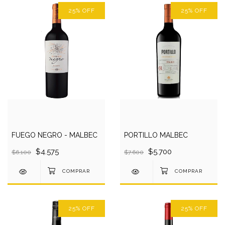
25
%
OFF
25
%
OFF
FUEGO NEGRO - MALBEC
PORTILLO MALBEC
$4.575
$5.700
$6.100
$7.600
25
%
OFF
25
%
OFF