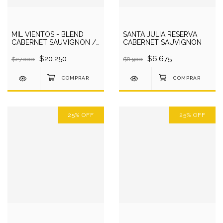
MIL VIENTOS - BLEND
SANTA JULIA RESERVA
CABERNET SAUVIGNON /
CABERNET SAUVIGNON
CABERNET FRANC CRIADO
EN BARRICAS
$20.250
$6.675
$27.000
$8.900
25
%
OFF
25
%
OFF