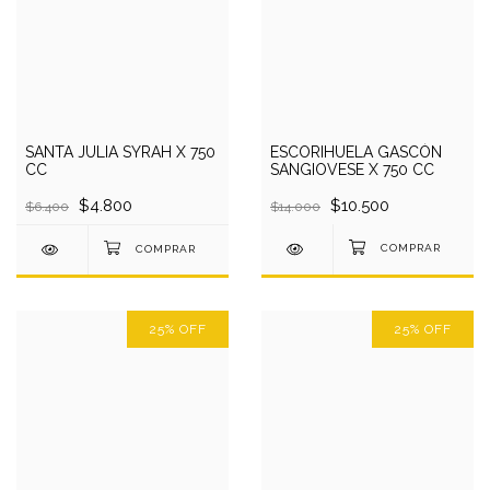
ESCORIHUELA GASCÓN
SANTA JULIA SYRAH X 750
SANGIOVESE X 750 CC
CC
$10.500
$4.800
$14.000
$6.400
25
%
OFF
25
%
OFF