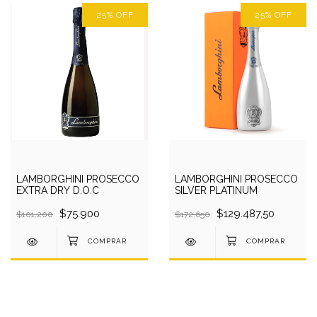
25
%
OFF
25
%
OFF
LAMBORGHINI PROSECCO
LAMBORGHINI PROSECCO
EXTRA DRY D.O.C
SILVER PLATINUM
$75.900
$129.487,50
$101.200
$172.650