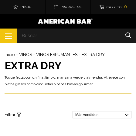
0
INICIO
PRODUCTOS
CARRITO
Inicio
-
VINOS
-
VINOS ESPUMANTES
-
EXTRA DRY
EXTRA DRY
Toque frutal con un final limpio: manzana verde y almendra. Atrévete con
platos grasos como croquetas o papas bravas gourmet.
Filtrar