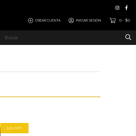
0
$0
CREAR CUENTA
INICIAR SESIÓN
-
25
%
OFF