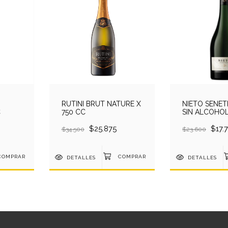
RUTINI BRUT NATURE X
NIETO SENET
C
750 CC
SIN ALCOHOL
$25.875
$17.
$34.500
$23.600
DETALLES
DETALLES