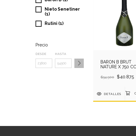
Nieto Senetiner
(1)
Rutini (1)
Precio
DESDE
HASTA
BARON B BRUT
NATURE X 750 C
$40.875
$54.500
DETALLES