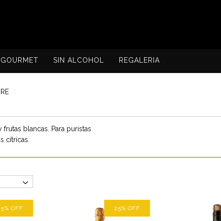
GOURMET
SIN ALCOHOL
REGALERIA
URE
frutas blancas. Para puristas
 cítricas.
25
%
OFF
25
%
OFF