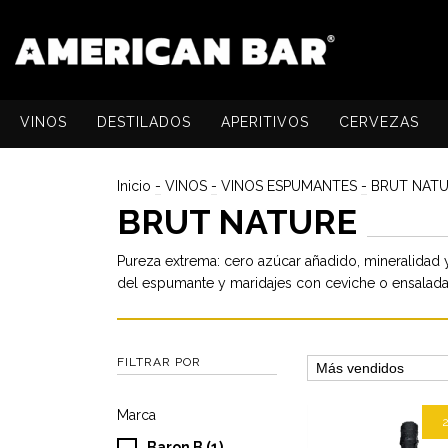
VINOS
DESTILADOS
APERITIVOS
CERVEZAS
Inicio
-
VINOS
-
VINOS ESPUMANTES
-
BRUT NAT
BRUT NATURE
Pureza extrema: cero azúcar añadido, mineralidad y 
del espumante y maridajes con ceviche o ensaladas
FILTRAR POR
Marca
Baron B (1)