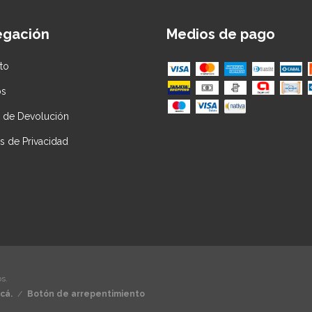
egación
Medios de pago
to
os
ca de Devolución
as de Privacidad
s.
cá.
/
Botón de arrepentimiento