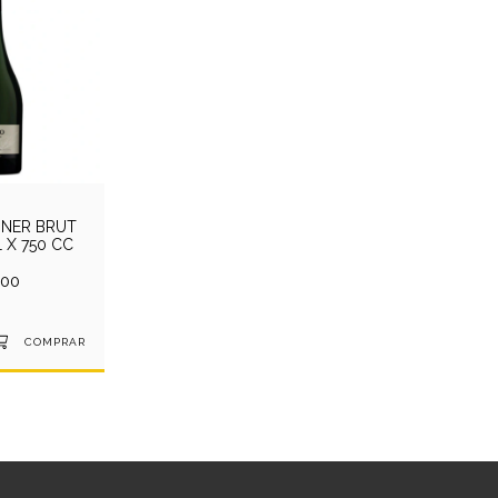
INER BRUT
 X 750 CC
700