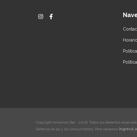
Nav
Contac
Horari
Políti
Polític
Copyright American Bar - 2026. Todos los derechos reservado
Defensa de las y los consumidores. Para reclamos
ingresá a