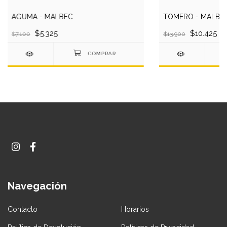
AGUMA - MALBEC
TOMERO - MALBE
$5.325
$10.425
$7.100
$13.900
Navegación
Contacto
Horarios