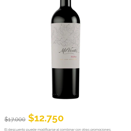
$12.750
$17.000
El descuento puede modificarse al combinar con otras promociones.