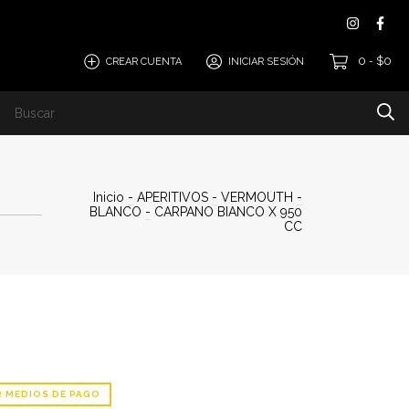
0
$0
CREAR CUENTA
INICIAR SESIÓN
-
Inicio
-
APERITIVOS
-
VERMOUTH
-
BLANCO
-
CARPANO BIANCO X 950
CC
R MEDIOS DE PAGO