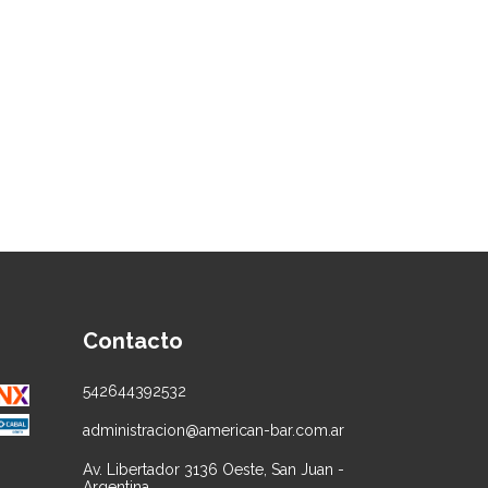
Contacto
542644392532
administracion@american-bar.com.ar
Av. Libertador 3136 Oeste, San Juan -
Argentina.