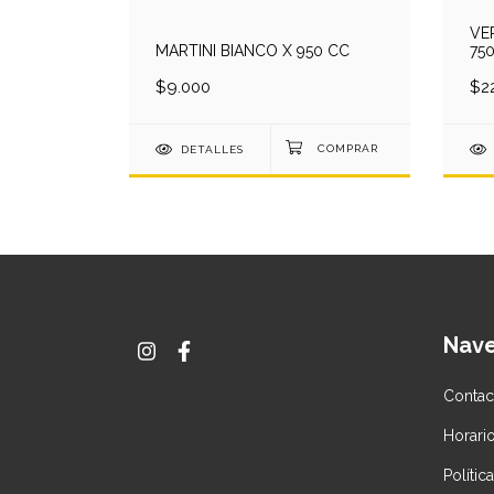
VE
MARTINI BIANCO X 950 CC
75
$9.000
$2
DETALLES
Nav
Contac
Horari
Políti