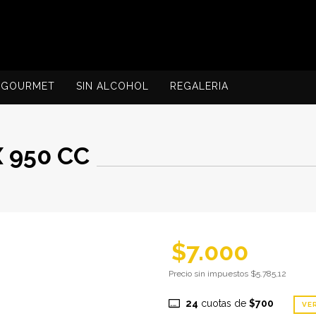
GOURMET
SIN ALCOHOL
REGALERIA
 950 CC
$7.000
Precio sin impuestos
$5.785,12
24
cuotas de
$700
VE