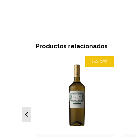
Productos relacionados
25
%
OFF
25
%
OFF