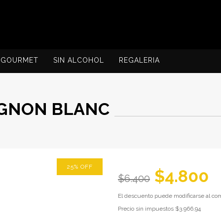
GOURMET
SIN ALCOHOL
REGALERIA
IGNON BLANC
25
%
OFF
$4.800
$6.400
El descuento puede modificarse al com
Precio sin impuestos
$3.966,94