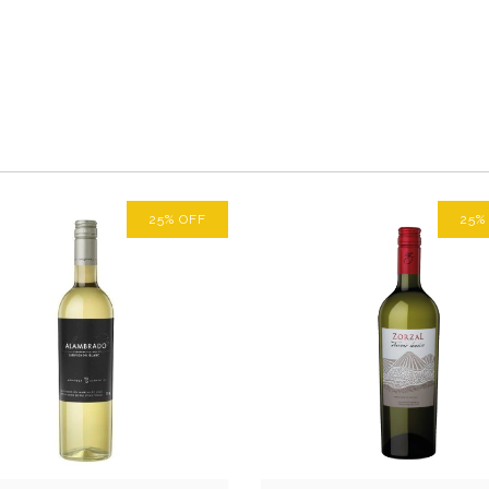
25
%
OFF
25