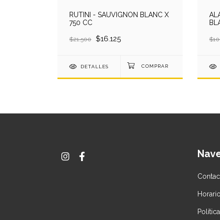
 SAURUS
RUTINI - SAUVIGNON BLANC X
AL
N BLANC
750 CC
BL
$16.125
$21.500
$10
DETALLES
Nav
Contac
Horari
Políti