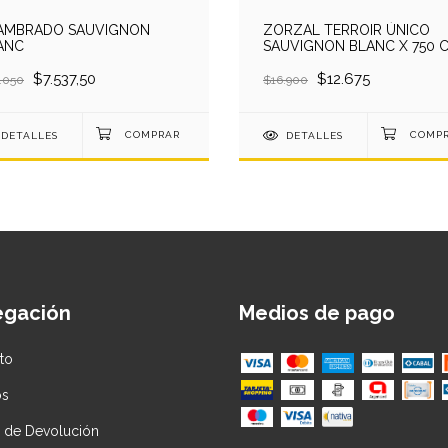
AMBRADO SAUVIGNON
ZORZAL TERROIR ÚNICO
ANC
SAUVIGNON BLANC X 750 
$7.537,50
$12.675
.050
$16.900
DETALLES
DETALLES
egación
Medios de pago
to
os
ca de Devolución