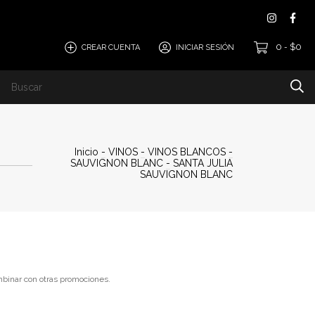
0
$0
CREAR CUENTA
INICIAR SESIÓN
-
Inicio
-
VINOS
-
VINOS BLANCOS
-
SAUVIGNON BLANC
-
SANTA JULIA
SAUVIGNON BLANC
binar con otras promociones.