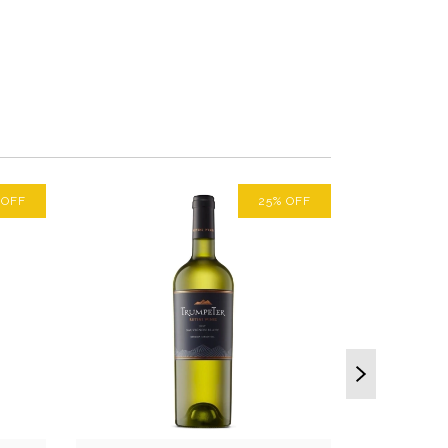
%
OFF
25
%
OFF