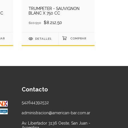
TRUMPETER - SAUVIGNON
CC
BLANC X 750 CC
PORTILL
$8.212,50
$
$10.950
$7.600
DETALLES
DETAL
Contacto
542644392532
administracion@american-bar.com.ar
Av. Libertador 3136 Oeste, San Juan -
Argentina.